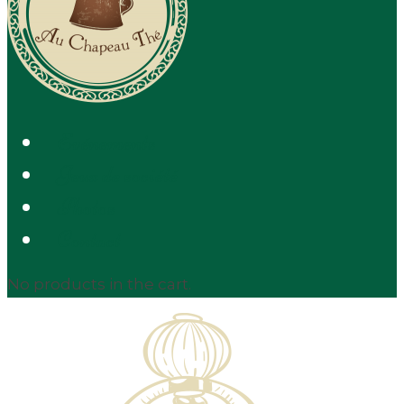
Evénements
Jeux de société
Photos
Contact
No products in the cart.