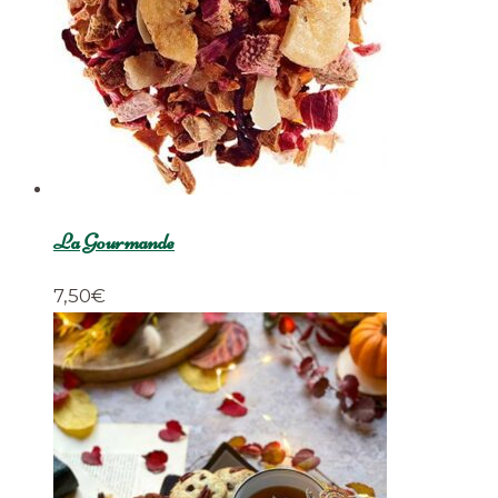
La Gourmande
7,50
€