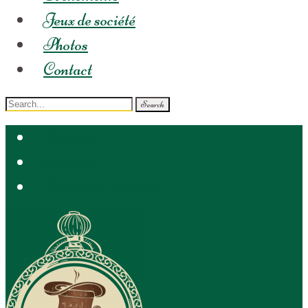
Jeux de société
Photos
Contact
Search
for:
Accueil
Tarterie
Boutique cadeaux