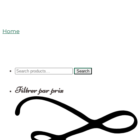
Infusions & Rooïbos
Home
/
Products
Search
Search
for:
Filtrer par prix