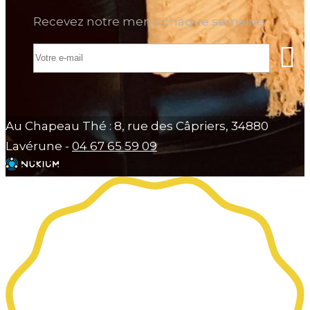
Recevez notre menu chaque semaine
Au Chapeau Thé : 8, rue des Câpriers, 34880
Lavérune -
04 67 65 59 09