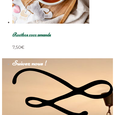
Rooïbos coco amande
7,50
€
Suivez nous !