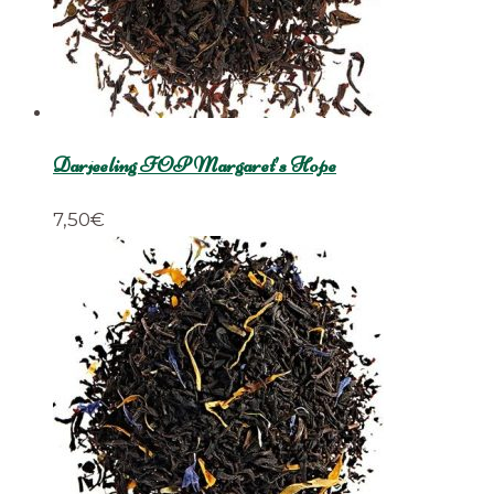
Darjeeling FOP Margaret’s Hope
7,50
€