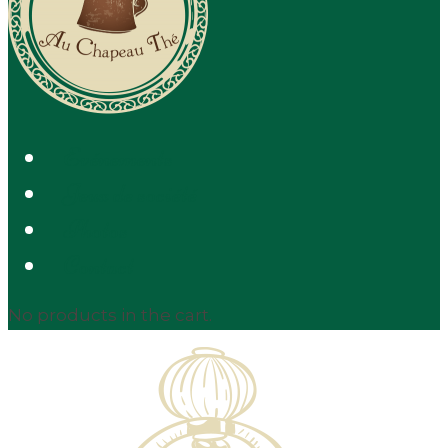
Evénements
Jeux de société
Photos
Contact
No products in the cart.