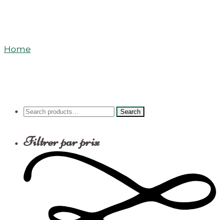
Thés Noirs Nature
Home
/
Products
Search
Search
for:
Filtrer par prix