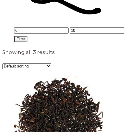
Min
Max
price
price
Filter
Showing all 3 results