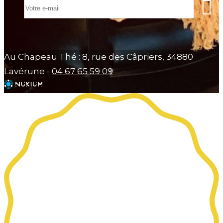
Au Chapeau Thé : 8, rue des Câpriers, 34880
Lavérune -
04 67 65 59 09