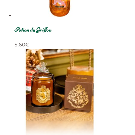
Potion du Griffon
5,60
€