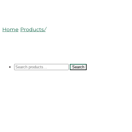
Potion du Centaure
Home
/
Products
/
Potion du Centaure
Search
Search
for: