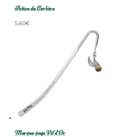
Potion du Cerbère
5,60
€
Marque-page Vif d’Or