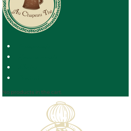
Evénements
Jeux de société
Photos
Contact
No products in the cart.