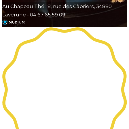
Au Chapeau Thé : 8, rue des Câpriers, 34880
Lavérune -
04 67 65 59 09