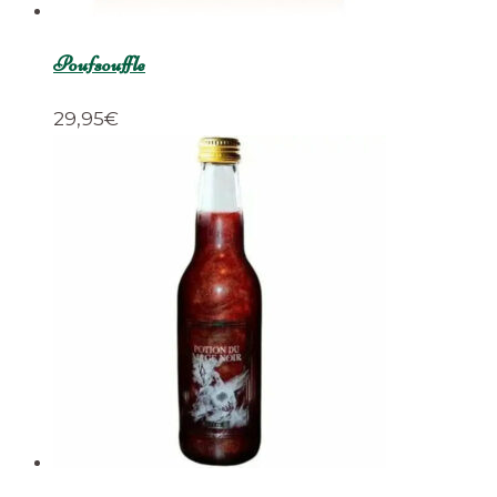
Poufsouffle
29,95
€