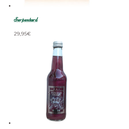
Serpentard
29,95
€