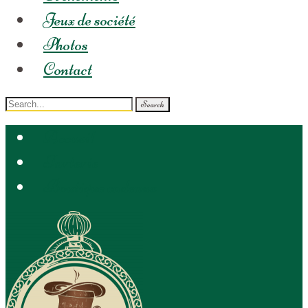
Jeux de société
Photos
Contact
Search
for:
Accueil
Tarterie
Boutique cadeaux