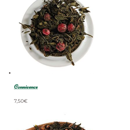
Connivence
7,50
€