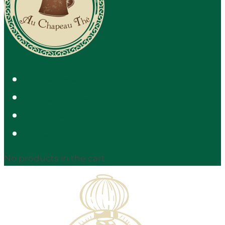
Evénements
Jeux de société
Photos
Contact
No products in the cart.