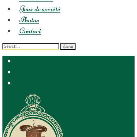
Jeux de société
Photos
Contact
Search
for:
Accueil
Tarterie
Boutique cadeaux