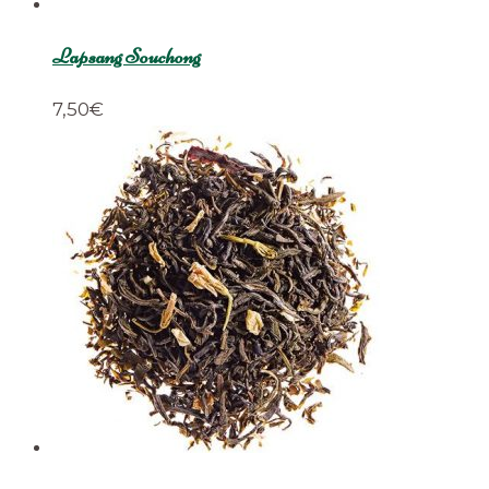
Lapsang Souchong
7,50
€