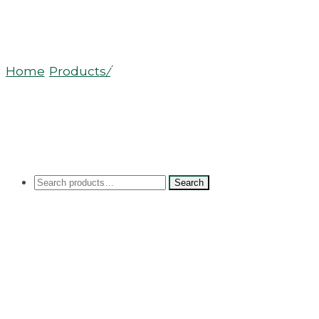
Théière isotherme Libertea Jungle
Home
/
Products
/
Théière isotherme Libertea
Jungle
Search
Search
for: